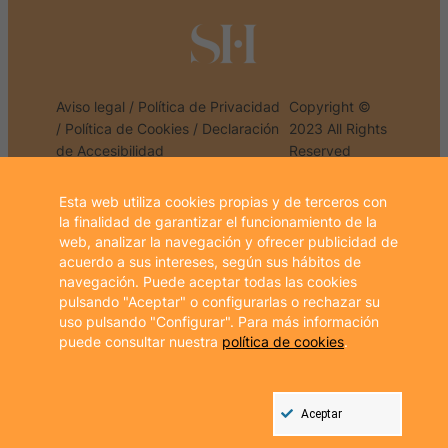
Aviso legal
/
Política de Privacidad
Copyright ©
/
Política de Cookies
/
Declaración
2023 All Rights
de Accesibilidad
Reserved
Esta web utiliza cookies propias y de terceros con
la finalidad de garantizar el funcionamiento de la
web, analizar la navegación y ofrecer publicidad de
PROGRAMA KIT DIGITAL COFINANCIADO POR LOS
acuerdo a sus intereses, según sus hábitos de
FONDOS NEXT GENERATION (EU)
navegación. Puede aceptar todas las cookies
DEL MECANISMO DE RECUPERACIÓN Y RESILIENCIA
pulsando "Aceptar" o configurarlas o rechazar su
uso pulsando "Configurar". Para más información
puede consultar nuestra
política de cookies
.
Cookie
Aceptar
Box