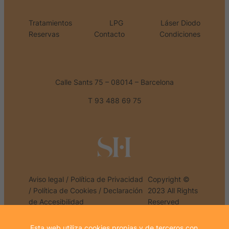
Tratamientos
LPG
Láser Diodo
Reservas
Contacto
Condiciones
Calle Sants 75 – 08014 – Barcelona
T 93 488 69 75
Aviso legal
/
Política de Privacidad
Copyright ©
/
Política de Cookies
/
Declaración
2023 All Rights
de Accesibilidad
Reserved
Esta web utiliza cookies propias y de terceros con