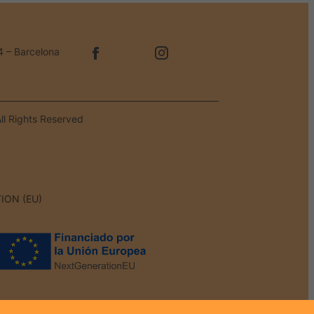
4 – Barcelona
ll Rights Reserved
ION (EU)