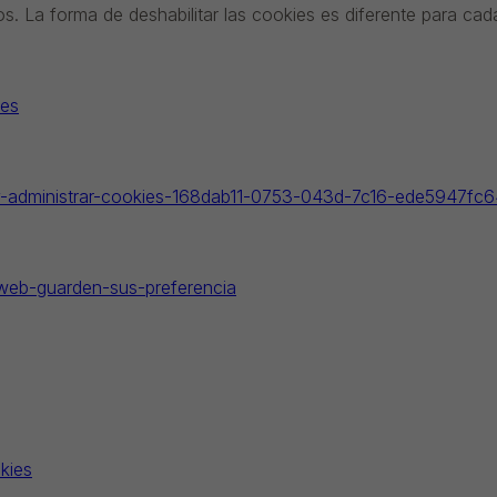
vos. La forma de deshabilitar las cookies es diferente para ca
=es
r-y-administrar-cookies-168dab11-0753-043d-7c16-ede5947fc
s-web-guarden-sus-preferencia
kies