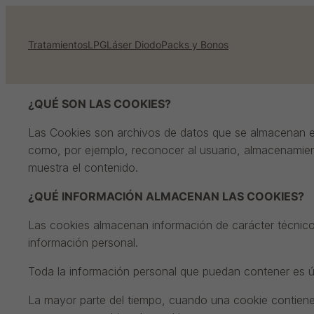
Saltar
al
Tratamientos
LPG
Láser Diodo
Packs y Bonos
contenido
¿QUÉ SON LAS COOKIES?
Las Cookies son archivos de datos que se almacenan en
como, por ejemplo, reconocer al usuario, almacenamien
muestra el contenido.
¿QUÉ INFORMACIÓN ALMACENAN LAS COOKIES?
Las cookies almacenan información de carácter técnico
información personal.
Toda la información personal que puedan contener es úni
La mayor parte del tiempo, cuando una cookie contiene i