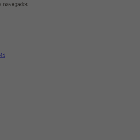
da navegador.
64d