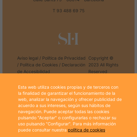
T 93 488 69 75
Aviso legal
/
Política de Privacidad
Copyright ©
/
Política de Cookies
/
Declaración
2023 All Rights
de Accesibilidad
Reserved
Esta web utiliza cookies propias y de terceros con
la finalidad de garantizar el funcionamiento de la
web, analizar la navegación y ofrecer publicidad de
PROGRAMA KIT DIGITAL COFINANCIADO POR LOS
acuerdo a sus intereses, según sus hábitos de
FONDOS NEXT GENERATION (EU)
navegación. Puede aceptar todas las cookies
DEL MECANISMO DE RECUPERACIÓN Y RESILIENCIA
pulsando "Aceptar" o configurarlas o rechazar su
uso pulsando "Configurar". Para más información
puede consultar nuestra
política de cookies
.