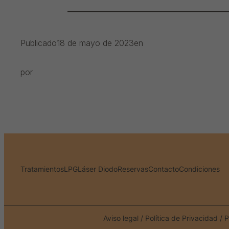
Publicado
18 de mayo de 2023
en
por
Tratamientos
LPG
Láser Diodo
Reservas
Contacto
Condiciones
Aviso legal
/
Política de Privacidad
/
P