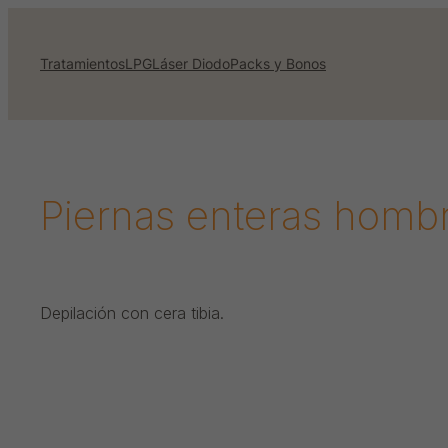
Saltar
al
Tratamientos
LPG
Láser Diodo
Packs y Bonos
contenido
Piernas enteras homb
Depilación con cera tibia.