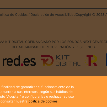
olítica de Cookies
/
Declaración de Accesibilidad
Copyright © 2023 A
A KIT DIGITAL COFINANCIADO POR LOS FONDOS NEXT GENERAT
DEL MECANISMO DE RECUPERACIÓN Y RESILIENCIA
a finalidad de garantizar el funcionamiento de la
 acuerdo a sus intereses, según sus hábitos de
do "Aceptar" o configurarlas o rechazar su uso
 consultar nuestra
política de cookies
.