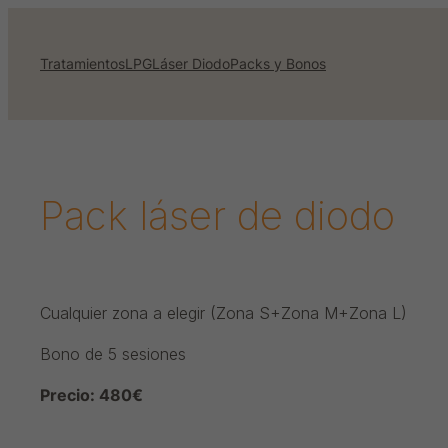
Saltar
al
Tratamientos
LPG
Láser Diodo
Packs y Bonos
contenido
Pack láser de diodo
Cualquier zona a elegir (Zona S+Zona M+Zona L)
Bono de 5 sesiones
Precio: 480€