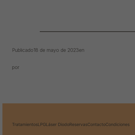
Publicado
18 de mayo de 2023
en
por
Tratamientos
LPG
Láser Diodo
Reservas
Contacto
Condiciones