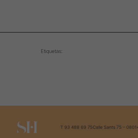
Etiquetas:
T 93 488 69 75
Calle Sants 75 – 0801