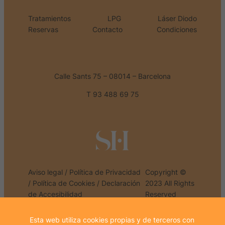
Tratamientos
LPG
Láser Diodo
Reservas
Contacto
Condiciones
Calle Sants 75 – 08014 – Barcelona
T 93 488 69 75
Aviso legal
/
Política de Privacidad
Copyright ©
/
Política de Cookies
/
Declaración
2023 All Rights
de Accesibilidad
Reserved
Esta web utiliza cookies propias y de terceros con