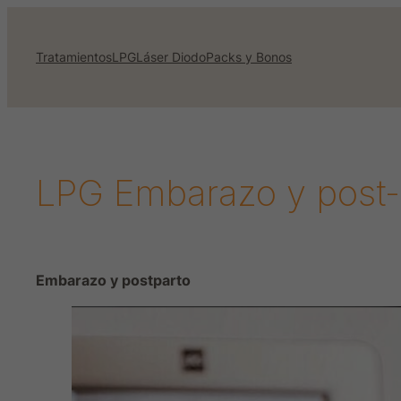
Saltar
al
Tratamientos
LPG
Láser Diodo
Packs y Bonos
contenido
LPG Embarazo y post-
Embarazo y postparto