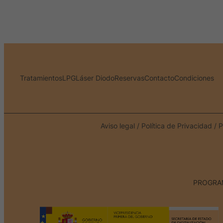
Tratamientos
LPG
Láser Diodo
Reservas
Contacto
Condiciones
Aviso legal
/
Política de Privacidad
/
P
PROGRAM