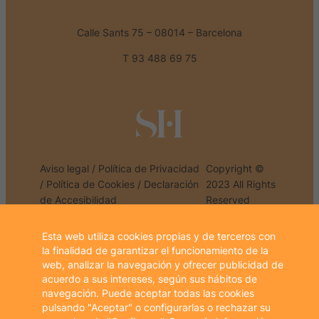
Calle Sants 75 – 08014 – Barcelona
T 93 488 69 75
Aviso legal
/
Política de Privacidad
Copyright ©
/
Política de Cookies
/
Declaración
2023 All Rights
de Accesibilidad
Reserved
Esta web utiliza cookies propias y de terceros con
la finalidad de garantizar el funcionamiento de la
web, analizar la navegación y ofrecer publicidad de
PROGRAMA KIT DIGITAL COFINANCIADO POR LOS
acuerdo a sus intereses, según sus hábitos de
FONDOS NEXT GENERATION (EU)
navegación. Puede aceptar todas las cookies
DEL MECANISMO DE RECUPERACIÓN Y RESILIENCIA
pulsando "Aceptar" o configurarlas o rechazar su